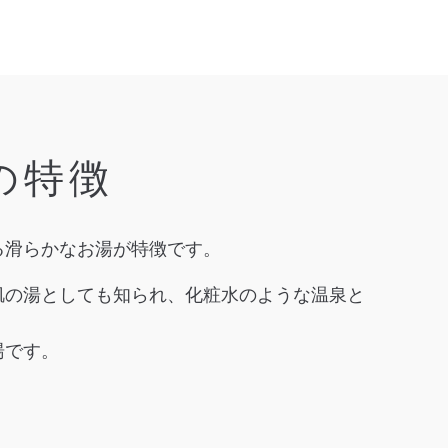
の特徴
る滑らかなお湯が特徴です。
肌の湯としても知られ、化粧水のような温泉と
湯です。