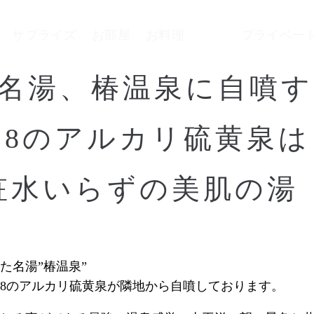
サプライズ
お部屋
お料理
温泉
プライベー
名湯、椿温泉に自噴す
9.8のアルカリ硫黄泉は
粧水いらずの美肌の湯
た名湯”椿温泉”
9.8のアルカリ硫黄泉が隣地から自噴しております。