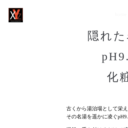
home
隠れた
pH
化
古くから湯治場として栄え
その名湯を遥かに凌ぐpH